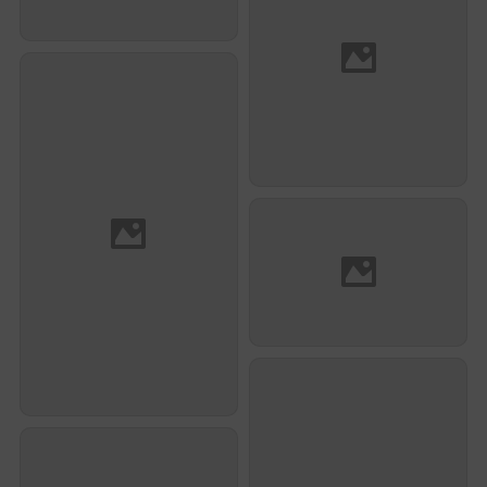
Metzger
Pierre Lantelme
Paul Charles