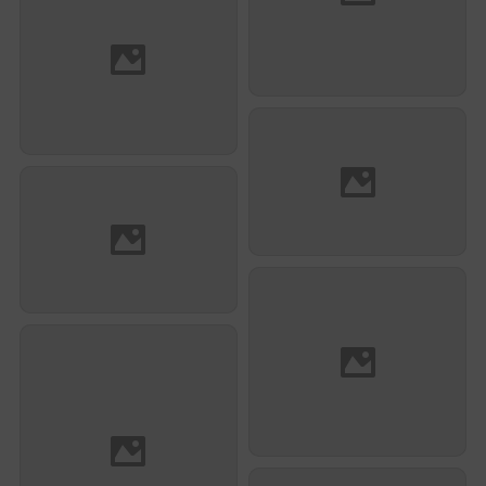
Franck Raczka et
Jérôme Lacotte
Marjaneh Fatémi
Rami El Khechen