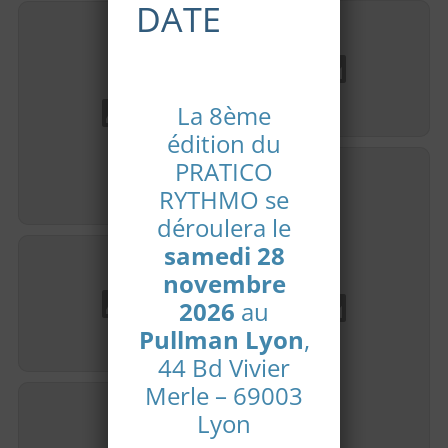
DATE
La 8ème
édition du
PRATICO
Jacques-Thierry
RYTHMO se
Metzger
déroulera le
samedi 28
novembre
2026
au
Pullman Lyon
,
44 Bd Vivier
Merle – 69003
Lyon