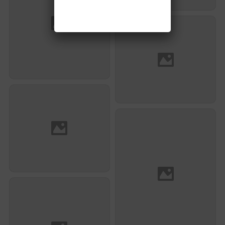
Pierre Taboulet
Baptiste Maille
Pierre Yves Courand
Charles Guenancia