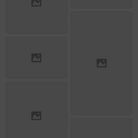
Jérôme Lacotte
Arnaud Dulac
Mathieu Montoy
Jacques-Thierry