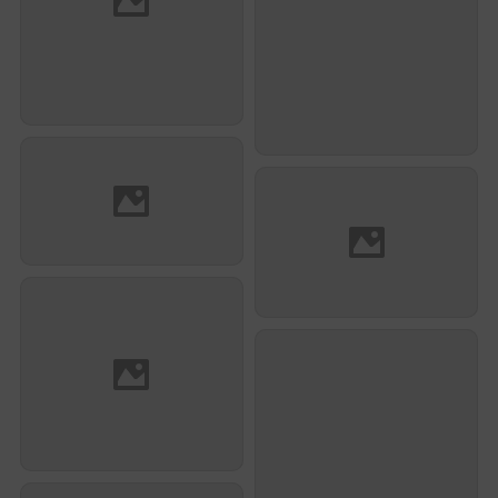
Xavier Waintraub
Samir Fareh
Samir Fareh