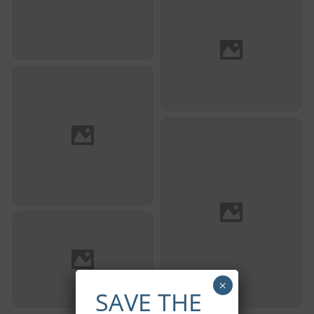
Romain Eschalier
Karim Hasni
Romain Eschalier et
Alexis Mechulan
×
Samir Fareh
SAVE THE