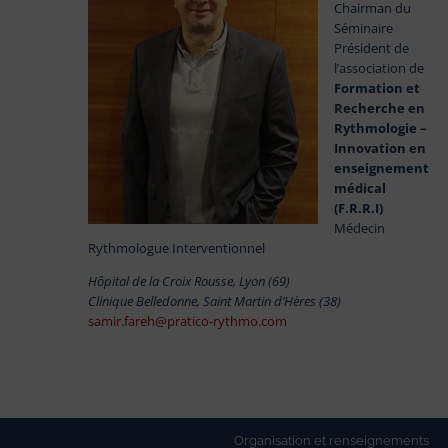
Chairman du
Séminaire
Président de
l’association de
Formation et
Recherche en
Rythmologie –
Innovation en
enseignement
médical
(F.R.R.I)
Médecin
Rythmologue Interventionnel
Hôpital de la Croix Rousse, Lyon (69)
Clinique Belledonne, Saint Martin d’Hères (38)
samir.fareh@pratico-rythmo.com
Organisation et renseignements