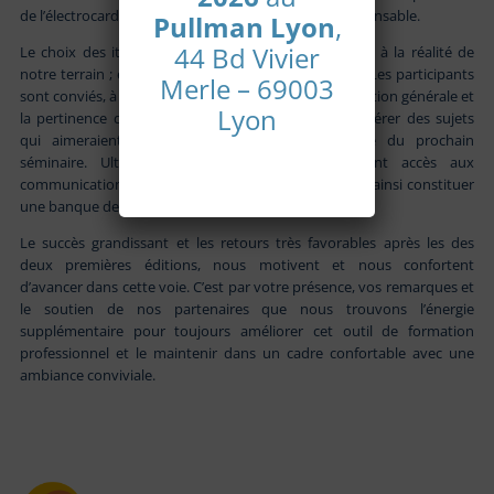
de l’électrocardiogramme (et ses variantes) est indispensable.
Pullman Lyon
,
44 Bd Vivier
Le choix des items abordés doit « coller » au mieux à la réalité de
notre terrain ; et être cohérent dans ce programme. Les participants
Merle – 69003
sont conviés, à la fin du séminaire, à évaluer l’organisation générale et
Lyon
la pertinence des communications. Ils peuvent suggérer des sujets
qui aimeraient voir intégrer dans le programme du prochain
séminaire. Ultérieurement via Internet, ils auront accès aux
communications, téléchargeables en format PDF ; et ainsi constituer
une banque de données toujours à leur disposition.
Le succès grandissant et les retours très favorables après les des
deux premières éditions, nous motivent et nous confortent
d’avancer dans cette voie. C’est par votre présence, vos remarques et
le soutien de nos partenaires que nous trouvons l’énergie
supplémentaire pour toujours améliorer cet outil de formation
professionnel et le maintenir dans un cadre confortable avec une
ambiance conviviale.