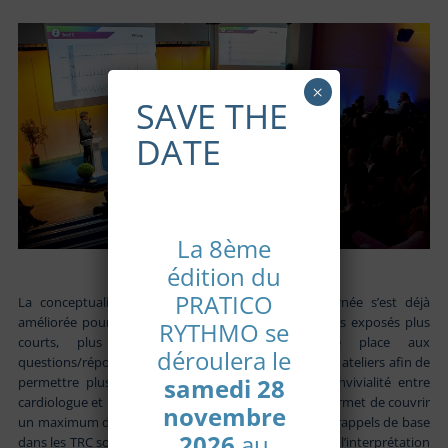
×
SAVE THE
DATE
La 8ème
édition du
PRATICO
La conceptualisation du programme sur une journée s’est déjà
améliorée pour la deuxième édition de 2019 avec des exposés plus
RYTHMO se
courts, plus synthétiques, laissant plus de place aux
déroulera le
questions/réponses ; toujours en alternance avec des ateliers afin de
samedi 28
permettre plus d’échanges, de proximité et de convivialité entre
cardiologue et rythmologue. Le programme dense permet de couvrir
novembre
un maximum de problématiques. Naturellement, les rappels de base
2026
au
dans les TRC sont nécessaires, et tout ce qui touche à l’interprétation