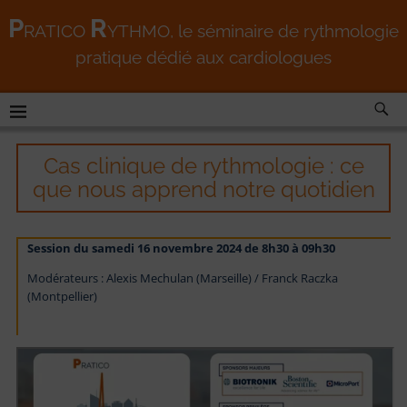
P
R
RATICO
YTHMO
, le séminaire de rythmologie
pratique dédié aux cardiologues
Cas clinique de rythmologie : ce
que nous apprend notre quotidien
Session du samedi 16 novembre 2024 de 8h30 à 09h30
Modérateurs : Alexis Mechulan (Marseille) / Franck Raczka
(Montpellier)