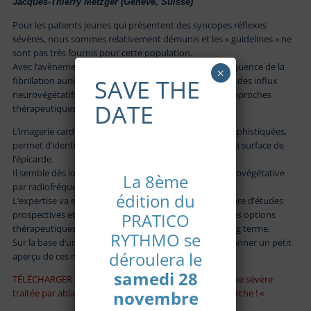
Jacques-Thierry Metzger (Genève, Suisse)
Pour les patients jeunes qui présentent des syncopes réflexes
sévères, nous sommes relativement démunis et les « guidelines » ne
sont pas très fournis pour cette population.
Avec l’avènement en routine de l’ablation par radiofréquence de la
×
SAVE THE
fibrillation auriculaire, et l’observation de modification des influx
neurovégétatifs, après ces procédures, de nouvelles approches
DATE
thérapeutiques sont nées.
L’imagerie cardiaque, avec des techniques d’analyse sophistiquées,
permet d’identifier les structures neuro végétatives à la surface de
l’épicarde.
Il semble dès lors possible de moduler la réponse neurovégétative
La 8ème
par radiofréquence.
édition du
L’expertise va en s’accumulant même s’il n’y a pas encore d’études
prospectives et randomisées pour asseoir ces nouvelles options
PRATICO
thérapeutiques. Nous manquons encore de suivi à long terme.
RYTHMO se
Sur la base d’un cas clinique, je me propose de vous donner un petit
déroulera le
aperçu de ces nouvelles options de traitements.
samedi 28
TÉLÉCHARGER LA PRÉSENTATION « Une syncope réflexe sévère
traitée par ablation ? (cardioneuromodulation) : ça marche ! «
novembre